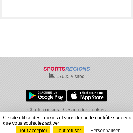
SPORTS
REGIONS
17625
visites
Charte cookies
Gestion des cookies
Informations légales
Signaler un contenu inapproprié
Ce site utilise des cookies et vous donne le contrôle sur ceux
que vous souhaitez activer
Tout accepter
Tout refuser
Personnaliser
Envie de participer ?
Connexion