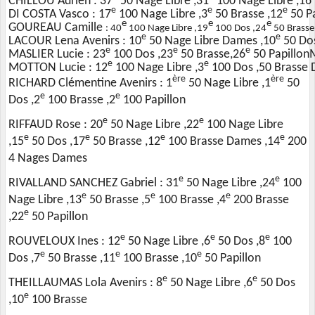
CHILLOU Adrien : 37
50 Nage Libre ,31
100 Nage Libre ,16
e
e
e
DI COSTA Vasco : 17
100 Nage Libre ,3
50 Brasse ,12
50 Pa
e
e
e
GOUREAU Camille
: 40
100 Nage Libre ,19
100 Dos ,24
50 Brasse
e
e
LACOUR Lena Avenirs : 10
50 Nage Libre Dames ,10
50 Do
e
e
e
MASLIER Lucie : 23
100 Dos ,23
50 Brasse,26
50 Papillon
M
e
e
MOTTON Lucie : 12
100 Nage Libre ,3
100 Dos ,50 Brasse 
ère
ère
RICHARD Clémentine Avenirs : 1
50 Nage Libre ,1
50
e
e
Dos ,2
100 Brasse ,2
100 Papillon
e
e
RIFFAUD Rose : 20
50 Nage Libre ,22
100 Nage Libre
e
e
e
e
,15
50 Dos ,17
50 Brasse ,12
100 Brasse Dames ,14
200
4 Nages Dames
e
e
RIVALLAND SANCHEZ Gabriel : 31
50 Nage Libre ,24
100
e
e
e
Nage Libre ,13
50 Brasse ,5
100 Brasse ,4
200 Brasse
e
,22
50 Papillon
e
e
e
ROUVELOUX Ines : 12
50 Nage Libre ,6
50 Dos ,8
100
e
e
e
Dos ,7
50 Brasse ,11
100 Brasse ,10
50 Papillon
e
e
THEILLAUMAS Lola Avenirs : 8
50 Nage Libre ,6
50 Dos
e
,10
100 Brasse