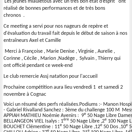
Les jeunes miaulétous avec u
n très bon état d’esprit
ont
réalisé de bonnes
performances et
de très bons
chronos
.
Ce meeting a servi pour nos nageurs de repère et
d'évaluation du travail fait depuis le début de saison à nos
entraîneurs Axel et Camille
Merci à Françoise , Marie Denise , Virginie , Aurelie ,
Corinne , Cécile , Marion ,Nadège , Sylvain , Thierry qui
ont officié
pendant ce week-end
Le club remercie Assj natation pour l'accueil
Prochaine compétition aura lieu vendredi 1 et samedi 2
novembre à Cognac
Voici un résumé des perfs réalisées
Podiums :
- Manon Hospit
.
- Gabriel Rivalland Sanchez : 3ème du challenge 100 M Mes
e
APPIAH MATHIEU Noémie Avenirs : 9
50 Nage Libre Dames
ère
e
BELLANGEON VIEL Isalys : 1
50 Nage Libre ,2
100 Nage L
e
e
e
BOUCHET Clémentine : 11
50 Nage Libre ,12
50 Dos ,10
5
e
e