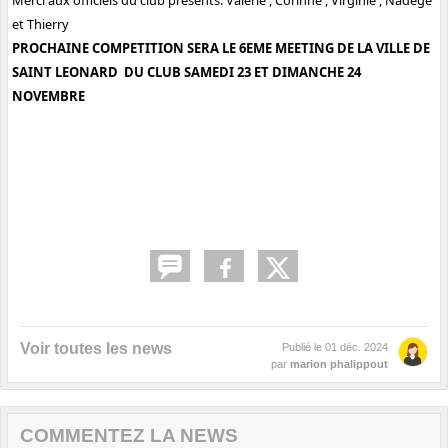
Merci aux officiels du club présents: Valerie , Corinne , Virginie , Nadège
et Thierry
PROCHAINE COMPETITION SERA LE 6EME MEETING DE LA VILLE DE
SAINT LEONARD DU CLUB SAMEDI 23 ET DIMANCHE 24
NOVEMBRE
Voir toutes les news
Publié le
01 déc. 2024
par
marion phalippout
COMMENTEZ LA NEWS