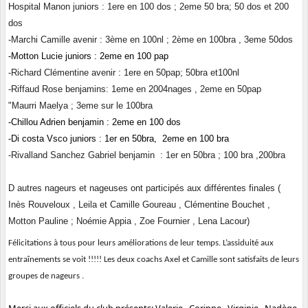
Hospital Manon juniors : 1ere en 100 dos ; 2eme 50 bra; 50 dos et 200
dos
-Marchi Camille avenir : 3ème en 100nl ; 2ème en 100bra , 3eme 50dos
-Motton Lucie juniors : 2eme en 100 pap
-Richard Clémentine avenir : 1ere en 50pap; 50bra et100nl
-Riffaud Rose benjamins: 1
eme en 2004nages
, 2eme en 50pap
"Maurri Maelya ; 3eme sur le 100bra
-Chillou Adrien benjamin : 2eme en 100 dos
-Di costa Vsco juniors : 1er en 50bra, 2eme en 100 bra
-Rivalland Sanchez Gabriel benjamin : 1er en 50bra ; 100 bra ,
200bra
D autres nageurs et nageuses ont participés aux différentes finales (
Inès Rouveloux , Leila et Camille Goureau , Clémentine Bouchet ,
Motton Pauline ; Noémie Appia , Zoe Fournier , Lena Lacour)
Félicitations à tous pour leurs améliorations de leur temps. L’assiduité aux
entraînements se voit !!!!!
Les deux coachs Axel et Camille sont satisfaits de leurs
groupes de nageurs .